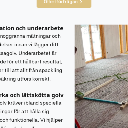
Offertförfrågan
lation och underarbete
r noggranna mätningar och
elser innan vi lägger ditt
sagolv. Underarbetet är
e för ett hållbart resultat,
r till att allt från spackling
tsäkring utförs korrekt.
arka och lättskötta golv
lv kräver ibland speciella
ngar för att hålla sig
och funktionella. Vi hjälper