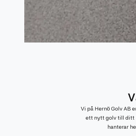
V
Vi på Hernö Golv AB e
ett nytt golv till di
hanterar he