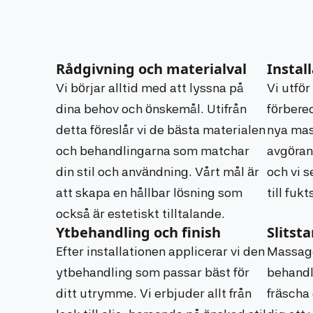
Rådgivning och materialval
Instal
Vi börjar alltid med att lyssna på
Vi utfö
dina behov och önskemål. Utifrån
förbered
detta föreslår vi de bästa materialen
nya mas
och behandlingarna som matchar
avgörand
din stil och användning. Vårt mål är
och vi se
att skapa en hållbar lösning som
till fuk
också är estetiskt tilltalande.
Ytbehandling och finish
Slitst
Efter installationen applicerar vi den
Massago
ytbehandling som passar bäst för
behandli
ditt utrymme. Vi erbjuder allt från
fräscha 