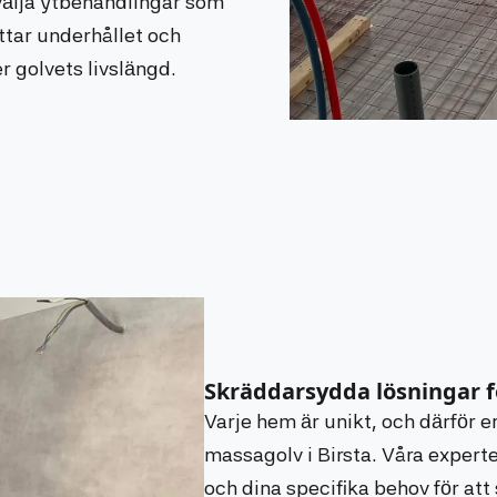
 välja ytbehandlingar som
ttar underhållet och
r golvets livslängd.
Skräddarsydda lösningar f
Varje hem är unikt, och därför e
massagolv i Birsta. Våra experter
och dina specifika behov för att