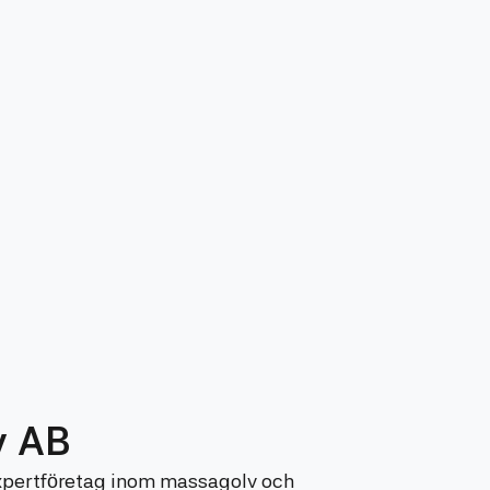
v AB
expertföretag inom massagolv och