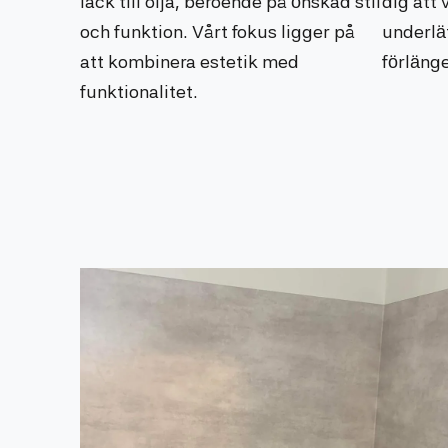
lack till olja, beroende på önskad stil
dig att
och funktion. Vårt fokus ligger på
underlä
att kombinera estetik med
förlänge
funktionalitet.